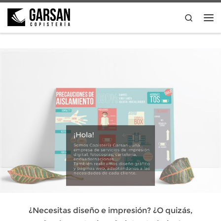
Saltar al contenido
Search
Me
¿Necesitas diseño e impresión? ¿O quizás,